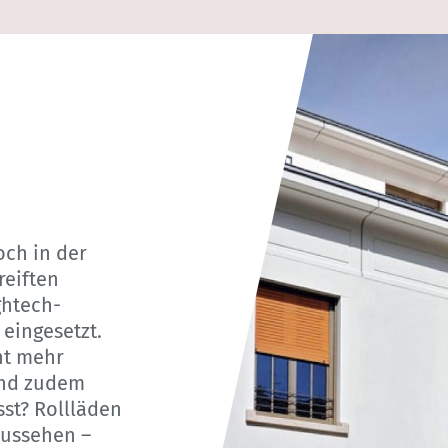
och in der
reiften
ghtech-
eingesetzt.
ht mehr
ind zudem
sst? Rollläden
aussehen –