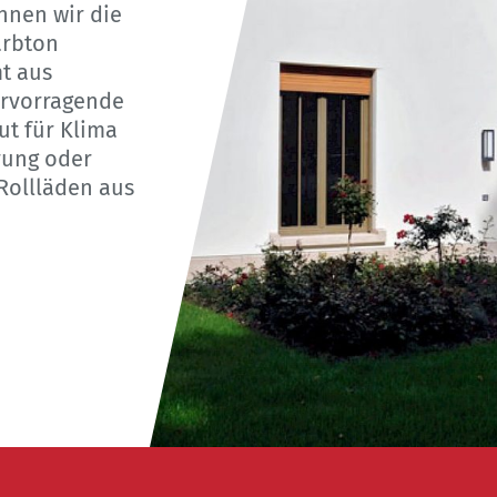
nen wir die
arbton
t aus
hervorragende
ut für Klima
rung oder
Rollläden aus