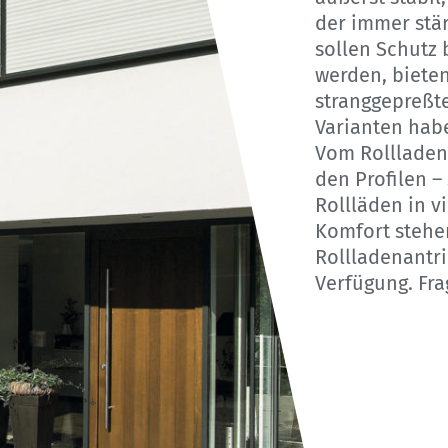
der immer stä
sollen Schutz 
werden, biete
stranggepreßt
Varianten hab
Vom Rollladen
den Profilen –
Rollläden in v
Komfort stehe
Rollladenantr
Verfügung. Fra