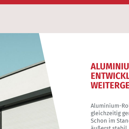
ALUMINI
ENTWICK
WEITERG
Aluminium-Roll
gleichzeitig g
Schon im Stan
äußerst stabil